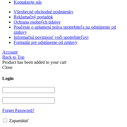
Kontaktujte nás
Všeobecné obchodné podmienky
Reklamačný poriadok
Ochrana osobných údajov
Poučenie o uplatnení práva spotrebiteľa na odstúpenie od
zmluvy
Informačná povinnosť voči spotrebiteľovi
Formulár pre odstúpenie od zmluvy
Account
Back to Top
Product has been added to your cart
Close
Login
Forget Password?
Zapamätať