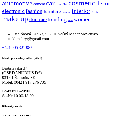
cosmetic
automotive
car
decor
camera
controller
interior
electronic
fashion
furniture
lens
gaming
make up
trending
women
skin care
vase
Štadiónová 1471/3, 932 01 Veľký Meder Slovensko
klimakryt@gmail.com
+421 905 321 987
Miesto pre osobný odber (sklad)
Bratislavská 37
(OSP DANUBIUS DS)
931 01 Šamorín, SK
Mobil: 00421 917 276 735
Po-Pi 8:00-20:00
So-Ne 10.00-18.00
Klientský servis