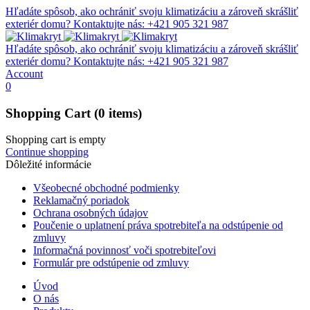
Hľadáte spôsob, ako ochrániť svoju klimatizáciu a zároveň skrášliť
exteriér domu?
Kontaktujte nás: +421 905 321 987
Hľadáte spôsob, ako ochrániť svoju klimatizáciu a zároveň skrášliť
exteriér domu?
Kontaktujte nás: +421 905 321 987
Account
0
Shopping Cart
(0 items)
Shopping cart is empty
Continue shopping
Dôležité informácie
Všeobecné obchodné podmienky
Reklamačný poriadok
Ochrana osobných údajov
Poučenie o uplatnení práva spotrebiteľa na odstúpenie od
zmluvy
Informačná povinnosť voči spotrebiteľovi
Formulár pre odstúpenie od zmluvy
Úvod
O nás