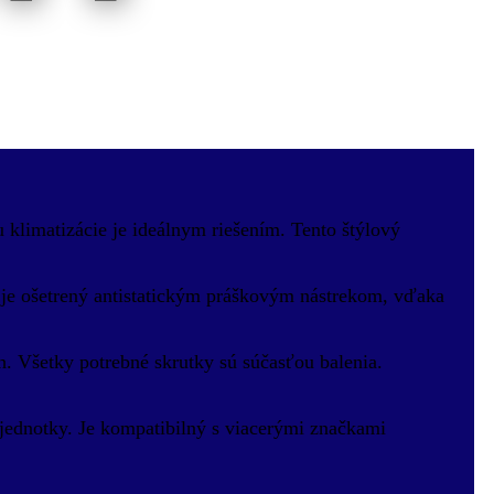
 klimatizácie je ideálnym riešením. Tento štýlový
 je ošetrený antistatickým práškovým nástrekom, vďaka
ch. Všetky potrebné skrutky sú súčasťou balenia.
 jednotky. Je kompatibilný s viacerými značkami