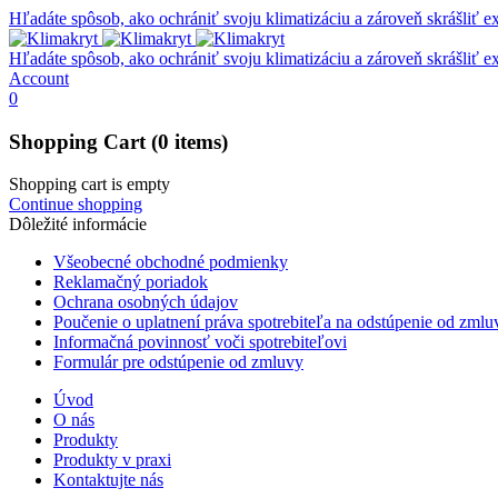
Hľadáte spôsob, ako ochrániť svoju klimatizáciu a zároveň skrášliť e
Hľadáte spôsob, ako ochrániť svoju klimatizáciu a zároveň skrášliť e
Account
0
Shopping Cart
(0 items)
Shopping cart is empty
Continue shopping
Dôležité informácie
Všeobecné obchodné podmienky
Reklamačný poriadok
Ochrana osobných údajov
Poučenie o uplatnení práva spotrebiteľa na odstúpenie od zmlu
Informačná povinnosť voči spotrebiteľovi
Formulár pre odstúpenie od zmluvy
Úvod
O nás
Produkty
Produkty v praxi
Kontaktujte nás