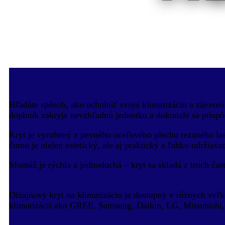
Hľadáte spôsob, ako ochrániť svoju klimatizáciu a zároveň
doplnok zakryje nevzhľadnú jednotku a dokonale sa prisp
Kryt je vyrobený z pevného oceľového plechu rezaného las
čomu je nielen estetický, ale aj praktický a ľahko udržiava
Montáž je rýchla a jednoduchá – kryt sa skladá z troch čas
Dizajnový kryt na klimatizáciu je dostupný v rôznych veľk
klimatizácií ako GREE, Samsung, Daikin, LG, Mitsubishi, 