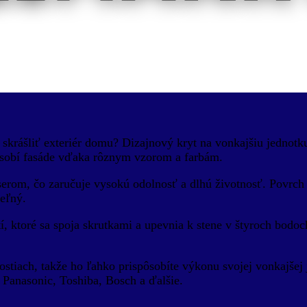
 skrášliť exteriér domu? Dizajnový kryt na vonkajšiu jednotku
ôsobí fasáde vďaka rôznym vzorom a farbám.
erom, čo zaručuje vysokú odolnosť a dlhú životnosť. Povrch
teľný.
tí, ktoré sa spoja skrutkami a upevnia k stene v štyroch bodo
ostiach, takže ho ľahko prispôsobíte výkonu svojej vonkajšej
Panasonic, Toshiba, Bosch a ďalšie.