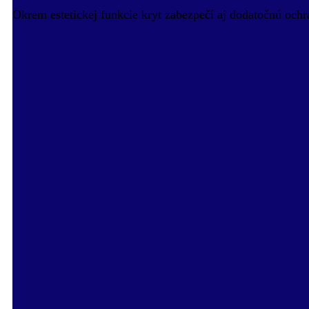
Okrem estetickej funkcie kryt zabezpečí aj dodatočnú ochr