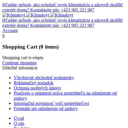
Hľadáte spôsob, ako ochrániť svoju klimatizáciu a zároveň skrášliť
exteriér domu?
Kontaktujte nás: +421 905 321 987
Hľadáte spôsob, ako ochrániť svoju klimatizáciu a zároveň skrášliť
exteriér domu?
Kontaktujte nás: +421 905 321 987
Account
0
Shopping Cart
(0 items)
Shopping cart is empty
Continue shopping
Dôležité informácie
Všeobecné obchodné podmienky
Reklamačný poriadok
Ochrana osobných údajov
Poučenie o uplatnení práva spotrebiteľa na odstúpenie od
zmluvy
Informačná povinnosť voči spotrebiteľovi
Formulár pre odstúpenie od zmluvy
Úvod
O nás