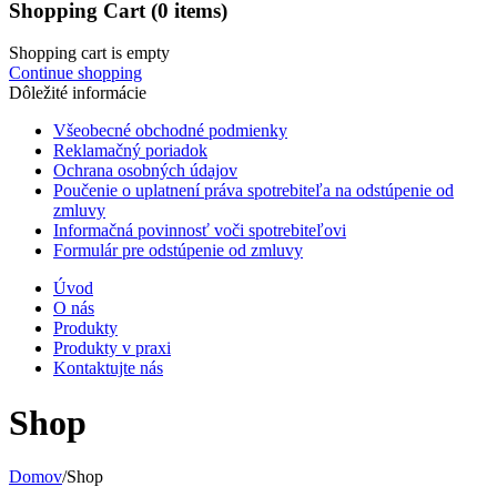
Shopping Cart
(0 items)
Shopping cart is empty
Continue shopping
Dôležité informácie
Všeobecné obchodné podmienky
Reklamačný poriadok
Ochrana osobných údajov
Poučenie o uplatnení práva spotrebiteľa na odstúpenie od
zmluvy
Informačná povinnosť voči spotrebiteľovi
Formulár pre odstúpenie od zmluvy
Úvod
O nás
Produkty
Produkty v praxi
Kontaktujte nás
Shop
Domov
/
Shop