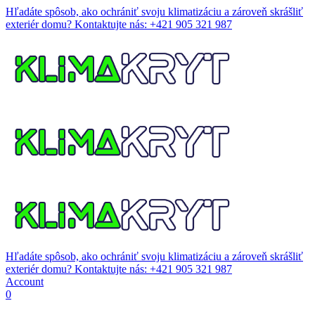
Hľadáte spôsob, ako ochrániť svoju klimatizáciu a zároveň skrášliť
exteriér domu?
Kontaktujte nás: +421 905 321 987
Hľadáte spôsob, ako ochrániť svoju klimatizáciu a zároveň skrášliť
exteriér domu?
Kontaktujte nás: +421 905 321 987
Account
0