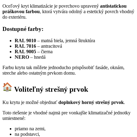
Oceľový kryt klimatizácie je povrchovo upravený
antistatickou
práškovou farbou
, ktorá vytvára odolný a estetický povrch vhodný
do exteriéru.
Dostupné farby:
RAL 9010
– matná biela, jemná štruktúra
RAL 7016
– antracitová
RAL 9005
– čierna
NERO
– hnedá
Farbu krytu tak môžete jednoducho prispôsobiť fasáde, oknám,
streche alebo ostatným prvkom domu.
Voliteľný strešný prvok
Ku krytu je možné objednať
doplnkový horný strešný prvok
.
Toto riešenie je vhodné najmä pre vonkajšie klimatizačné jednotky
umiestnené:
priamo na zemi,
na podstavci,