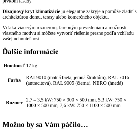
prvkom fasády.
Dizajnový kryt klimatizácie
ju elegantne zakryje a pomôže zladiť s
architektúrou domu, terasy alebo komerčného objektu.
Vďaka viacerým rozmerom, farebným prevedeniam a možnosti
vlastného motívu si môžete vytvoriť riešenie presne podľa vzhľadu
vašej nehnuteľnosti.
Ďalšie informácie
Hmotnosť
17 kg
RAL9010 (matná biela, jemná štruktúra), RAL 7016
Farba
(antracitová), RAL 9005 (čierna), NERO (hnedá)
2,7 – 3,5 kW: 750 × 900 × 500 mm, 5,3 kW: 750 ×
Rozmer
1000 × 500 mm, 7,6 kW: 750 × 1100 × 500 mm
Možno by sa Vám páčilo…