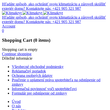
Hľadáte spôsob, ako ochrániť svoju klimatizáciu a zároveň skrášliť
exteriér domu?
Kontaktujte nás: +421 905 321 987
Hľadáte spôsob, ako ochrániť svoju klimatizáciu a zároveň skrášliť
exteriér domu?
Kontaktujte nás: +421 905 321 987
Account
0
Shopping Cart
(0 items)
Shopping cart is empty
Continue shopping
Dôležité informácie
Všeobecné obchodné podmienky
Reklamačný poriadok
Ochrana osobných údajov
Poučenie o uplatnení práva spotrebiteľa na odstúpenie od
zmluvy
Informačná povinnosť voči spotrebiteľovi
Formulár pre odstúpenie od zmluvy
Úvod
O nás