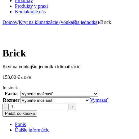
Produkty
Produkty v praxi
Kontaktujte nás
Domov
/
Kryt na klimatizácie (vonkajšia jednotka)
/
Brick
Brick
Kryt na vonkajšiu jednotku klimatizácie
153,00
€
s DPH
In stock
Farba
Rozmer
Vymazať
množstvo
Brick
Pridať do košíka
Popis
Ďalšie informácie