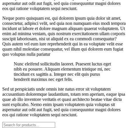
aspernatur aut odit aut fugit, sed quia consequuntur magni dolores
eos qui ratione voluptatem sequi nesciunt.
Neque porro quisquam est, qui dolorem ipsum quia dolor sit amet,
consectetur, adipisci velit, sed quia non numquam eius modi tempora
incidunt ut labore et dolore magnam aliquam quaerat voluptatem. Ut
enim ad minima veniam, quis nostrum exercitationem ullam corporis
suscipit laboriosam, nisi ut aliquid ex ea commodi consequatur?
Quis autem vel eum iure reprehenderit qui in ea voluptate velit esse
quam nihil molestiae consequatur, vel illum qui dolorem eum fugiat
quo voluptas nulla pariatur
Nunc eleifend sollicitudin laoreet. Praesent luctus eget
nibh eu posuere. Aliquam elementum tristique mi, nec
tincidunt ex sagittis a. Integer nec elit quis purus
hendrerit maximus nec eget felis.
Sed ut perspiciatis unde omnis iste natus error sit voluptatem
accusantium doloremque laudantium, totam rem aperiam, eaque ipsa
quae ab illo inventore veritatis et quasi architecto beatae vitae dicta
sunt explicabo. Nemo enim ipsam voluptatem quia voluptas sit
aspernatur aut odit aut fugit, sed quia consequuntur magni dolores
eos qui ratione voluptatem sequi nesciunt.