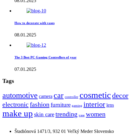
08.01.2025
How to decorate with vases
08.01.2025
The 3 Best PC Gaming Controllers of year
07.01.2025
Tags
cosmetic
automotive
car
decor
camera
controller
interior
electronic
fashion
furniture
lens
gaming
make up
trending
women
skin care
vase
Štadiónová 1471/3, 932 01 Veľký Meder Slovensko