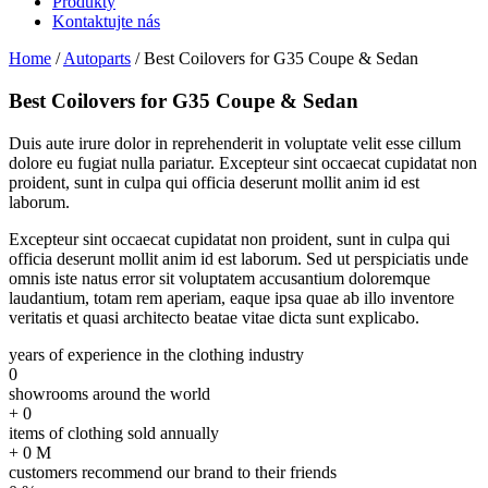
Produkty
Kontaktujte nás
Home
/
Autoparts
/
Best Coilovers for G35 Coupe & Sedan
Best Coilovers for G35 Coupe & Sedan
Duis aute irure dolor in reprehenderit in voluptate velit esse cillum
dolore eu fugiat nulla pariatur. Excepteur sint occaecat cupidatat non
proident, sunt in culpa qui officia deserunt mollit anim id est
laborum.
Excepteur sint occaecat cupidatat non proident, sunt in culpa qui
officia deserunt mollit anim id est laborum. Sed ut perspiciatis unde
omnis iste natus error sit voluptatem accusantium doloremque
laudantium, totam rem aperiam, eaque ipsa quae ab illo inventore
veritatis et quasi architecto beatae vitae dicta sunt explicabo.
years of experience in the clothing industry
0
showrooms around the world
+
0
items of clothing sold annually
+
0
M
customers recommend our brand to their friends