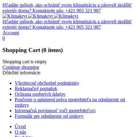
Hľadáte spôsob, ako ochrániť svoju klimatizáciu a zároveň skrášliť
exteriér domu?
Kontaktujte nás: +421 905 321 987
Hľadáte spôsob, ako ochrániť svoju klimatizáciu a zároveň skrášliť
exteriér domu?
Kontaktujte nás: +421 905 321 987
Account
0
Shopping Cart
(0 items)
Shopping cart is empty
Continue shopping
Dôležité informácie
Všeobecné obchodné podmienky
Reklamačný poriadok
Ochrana osobných údajov
Poučenie o uplatnení práva spotrebiteľa na odstúpenie od
zmluvy
Informačná povinnosť voči spotrebiteľovi
Formulár pre odstúpenie od zmluvy
Úvod
O nás