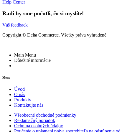
Help Center
Radi by sme počutli, čo si myslíte!
Váš feedback
Copyright © Delta Commerce. Všetky práva vyhradené.
Main Menu
Dôležité informácie
Menu
Úvod
O nás
Produkty
Kontaktujte nás
Všeobecné obchodné podmienky
Reklamačný poriadok
Ochrana osobných údajov
Poučenie o uplatnení práva spotrebiteľa na odstúpenie od