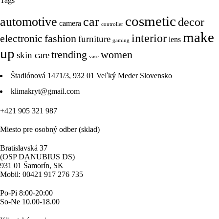
Tags
cosmetic
automotive
car
decor
camera
controller
make
interior
electronic
fashion
furniture
lens
gaming
up
trending
women
skin care
vase
Štadiónová 1471/3, 932 01 Veľký Meder Slovensko
klimakryt@gmail.com
+421 905 321 987
Miesto pre osobný odber (sklad)
Bratislavská 37
(OSP DANUBIUS DS)
931 01 Šamorín, SK
Mobil: 00421 917 276 735
Po-Pi 8:00-20:00
So-Ne 10.00-18.00