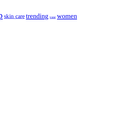
p
trending
women
skin care
vase