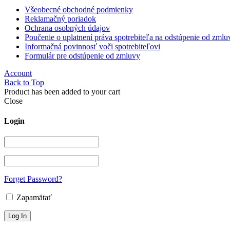
Všeobecné obchodné podmienky
Reklamačný poriadok
Ochrana osobných údajov
Poučenie o uplatnení práva spotrebiteľa na odstúpenie od zmlu
Informačná povinnosť voči spotrebiteľovi
Formulár pre odstúpenie od zmluvy
Account
Back to Top
Product has been added to your cart
Close
Login
Forget Password?
Zapamätať