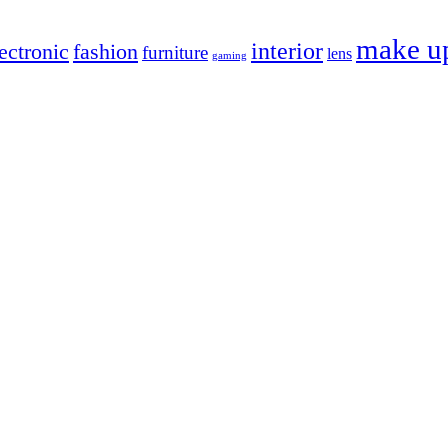
make u
interior
ectronic
fashion
furniture
lens
gaming