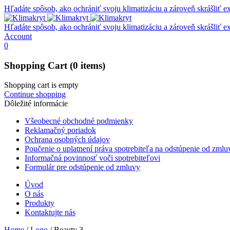
Hľadáte spôsob, ako ochrániť svoju klimatizáciu a zároveň skrášliť e
Hľadáte spôsob, ako ochrániť svoju klimatizáciu a zároveň skrášliť e
Account
0
Shopping Cart
(0 items)
Shopping cart is empty
Continue shopping
Dôležité informácie
Všeobecné obchodné podmienky
Reklamačný poriadok
Ochrana osobných údajov
Poučenie o uplatnení práva spotrebiteľa na odstúpenie od zmlu
Informačná povinnosť voči spotrebiteľovi
Formulár pre odstúpenie od zmluvy
Úvod
O nás
Produkty
Kontaktujte nás
Home
/
Logo
/
Beauty 3