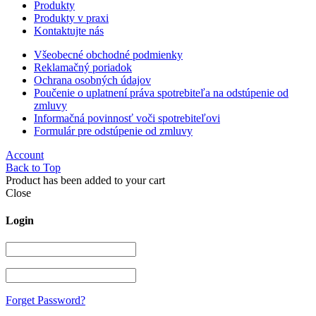
Produkty
Produkty v praxi
Kontaktujte nás
Všeobecné obchodné podmienky
Reklamačný poriadok
Ochrana osobných údajov
Poučenie o uplatnení práva spotrebiteľa na odstúpenie od
zmluvy
Informačná povinnosť voči spotrebiteľovi
Formulár pre odstúpenie od zmluvy
Account
Back to Top
Product has been added to your cart
Close
Login
Forget Password?