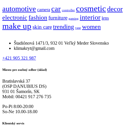
cosmetic
automotive
car
decor
camera
controller
interior
electronic
fashion
furniture
lens
gaming
make up
trending
women
skin care
vase
Štadiónová 1471/3, 932 01 Veľký Meder Slovensko
klimakryt@gmail.com
+421 905 321 987
Miesto pre osobný odber (sklad)
Bratislavská 37
(OSP DANUBIUS DS)
931 01 Šamorín, SK
Mobil: 00421 917 276 735
Po-Pi 8:00-20:00
So-Ne 10.00-18.00
Klientský servis