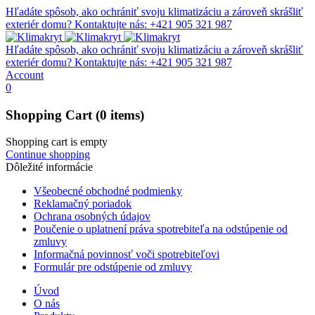
Hľadáte spôsob, ako ochrániť svoju klimatizáciu a zároveň skrášliť
exteriér domu?
Kontaktujte nás: +421 905 321 987
Hľadáte spôsob, ako ochrániť svoju klimatizáciu a zároveň skrášliť
exteriér domu?
Kontaktujte nás: +421 905 321 987
Account
0
Shopping Cart
(0 items)
Shopping cart is empty
Continue shopping
Dôležité informácie
Všeobecné obchodné podmienky
Reklamačný poriadok
Ochrana osobných údajov
Poučenie o uplatnení práva spotrebiteľa na odstúpenie od
zmluvy
Informačná povinnosť voči spotrebiteľovi
Formulár pre odstúpenie od zmluvy
Úvod
O nás