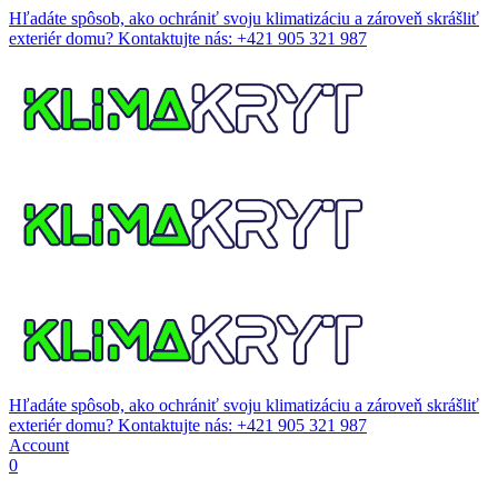
Hľadáte spôsob, ako ochrániť svoju klimatizáciu a zároveň skrášliť
exteriér domu?
Kontaktujte nás: +421 905 321 987
Hľadáte spôsob, ako ochrániť svoju klimatizáciu a zároveň skrášliť
exteriér domu?
Kontaktujte nás: +421 905 321 987
Account
0