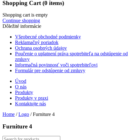
Shopping Cart
(0 items)
Shopping cart is empty
Continue shopping
Dôležité informácie
Všeobecné obchodné podmienky
Reklamačný poriadok
Ochrana osobných údajov
Poučenie o uplatnení práva spotrebiteľa na odstúpenie od
zmluvy
Informačná povinnosť voči spotrebiteľovi
Formulár pre odstúpenie od zmluvy
Úvod
O nás
Produkty
Produkty v praxi
Kontaktujte nás
Home
/
Logo
/
Furniture 4
Furniture 4