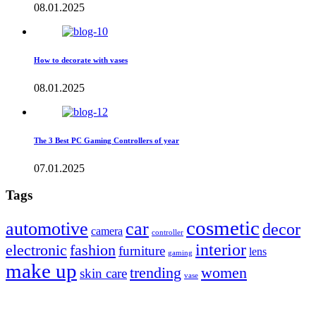
08.01.2025
How to decorate with vases
08.01.2025
The 3 Best PC Gaming Controllers of year
07.01.2025
Tags
cosmetic
automotive
car
decor
camera
controller
interior
electronic
fashion
furniture
lens
gaming
make up
trending
women
skin care
vase