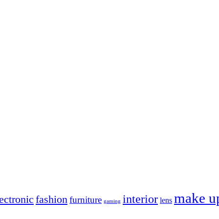
make u
interior
ectronic
fashion
furniture
lens
gaming