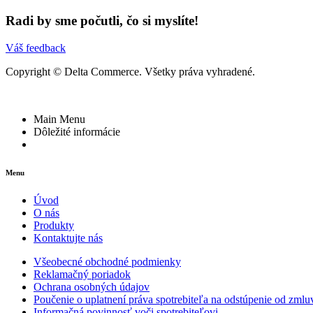
Radi by sme počutli, čo si myslíte!
Váš feedback
Copyright © Delta Commerce. Všetky práva vyhradené.
Main Menu
Dôležité informácie
Menu
Úvod
O nás
Produkty
Kontaktujte nás
Všeobecné obchodné podmienky
Reklamačný poriadok
Ochrana osobných údajov
Poučenie o uplatnení práva spotrebiteľa na odstúpenie od zmlu
Informačná povinnosť voči spotrebiteľovi