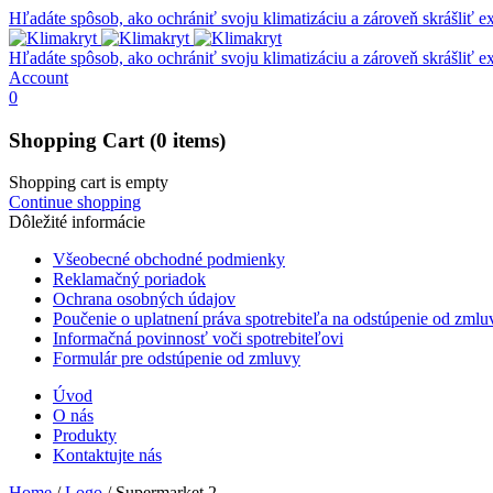
Hľadáte spôsob, ako ochrániť svoju klimatizáciu a zároveň skrášliť e
Hľadáte spôsob, ako ochrániť svoju klimatizáciu a zároveň skrášliť e
Account
0
Shopping Cart
(0 items)
Shopping cart is empty
Continue shopping
Dôležité informácie
Všeobecné obchodné podmienky
Reklamačný poriadok
Ochrana osobných údajov
Poučenie o uplatnení práva spotrebiteľa na odstúpenie od zmlu
Informačná povinnosť voči spotrebiteľovi
Formulár pre odstúpenie od zmluvy
Úvod
O nás
Produkty
Kontaktujte nás
Home
/
Logo
/
Supermarket 2