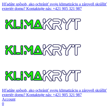
Hľadáte spôsob, ako ochrániť svoju klimatizáciu a zároveň skrášliť
exteriér domu?
Kontaktujte nás: +421 905 321 987
Hľadáte spôsob, ako ochrániť svoju klimatizáciu a zároveň skrášliť
exteriér domu?
Kontaktujte nás: +421 905 321 987
Account
0