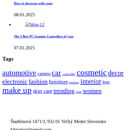
How to decorate with vases
08.01.2025
The 3 Best PC Gaming Controllers of year
07.01.2025
Tags
cosmetic
automotive
car
decor
camera
controller
interior
electronic
fashion
furniture
lens
gaming
make up
trending
women
skin care
vase
Štadiónová 1471/3, 932 01 Veľký Meder Slovensko
klimakryt@gmail.com