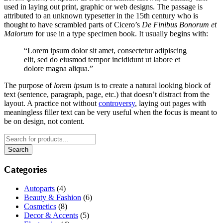
used in laying out print, graphic or web designs. The passage is
attributed to an unknown typesetter in the 15th century who is
thought to have scrambled parts of Cicero’s
De Finibus Bonorum et
Malorum
for use in a type specimen book. It usually begins with:
“Lorem ipsum dolor sit amet, consectetur adipiscing
elit, sed do eiusmod tempor incididunt ut labore et
dolore magna aliqua.”
The purpose of
lorem ipsum
is to create a natural looking block of
text (sentence, paragraph, page, etc.) that doesn’t distract from the
layout. A practice not without
controversy
, laying out pages with
meaningless filler text can be very useful when the focus is meant to
be on design, not content.
Categories
Autoparts
(4)
Beauty & Fashion
(6)
Cosmetics
(8)
Decor & Accents
(5)