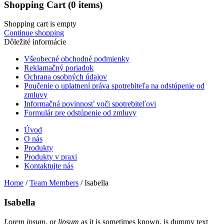
Shopping Cart
(0 items)
Shopping cart is empty
Continue shopping
Dôležité informácie
Všeobecné obchodné podmienky
Reklamačný poriadok
Ochrana osobných údajov
Poučenie o uplatnení práva spotrebiteľa na odstúpenie od
zmluvy
Informačná povinnosť voči spotrebiteľovi
Formulár pre odstúpenie od zmluvy
Úvod
O nás
Produkty
Produkty v praxi
Kontaktujte nás
Home
/
Team Members
/
Isabella
Isabella
Lorem ipsum
, or
lipsum
as it is sometimes known, is dummy text