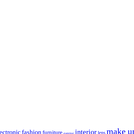
make u
interior
ectronic
fashion
furniture
lens
gaming