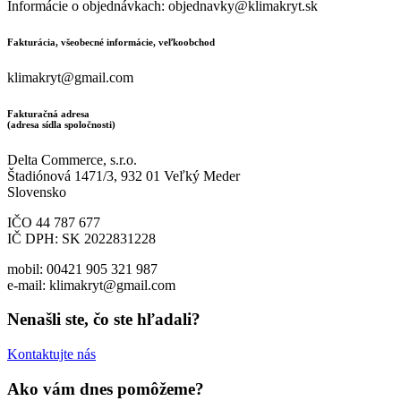
Informácie o objednávkach: objednavky@klimakryt.sk
Fakturácia, všeobecné informácie, veľkoobchod
klimakryt@gmail.com
Fakturačná adresa
(adresa sídla spoločnosti)
Delta Commerce, s.r.o.
Štadiónová 1471/3, 932 01 Veľký Meder
Slovensko
IČO 44 787 677
IČ DPH: SK 2022831228
mobil: 00421 905 321 987
e-mail: klimakryt@gmail.com
Nenašli ste, čo ste hľadali?
Kontaktujte nás
Ako vám dnes pomôžeme?